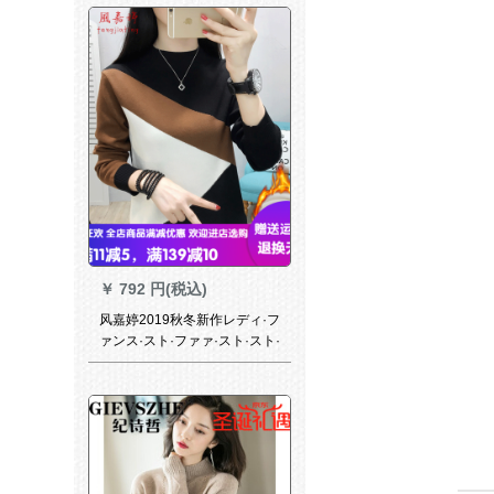
タネットネットネットネット
ネット打底ニジット女兰色
S(80-10斤)を奨励します。
￥
792 円(税込)
风嘉婷2019秋冬新作レディ·フ
ァンス·スト·ファァ·スト·スト·
フファ·スト·ファ·ファンシー·
韓国フュージョン·プロ·ファン
·ス·パン女子長袖カーバー·厚
手保温イン·ナイベルス