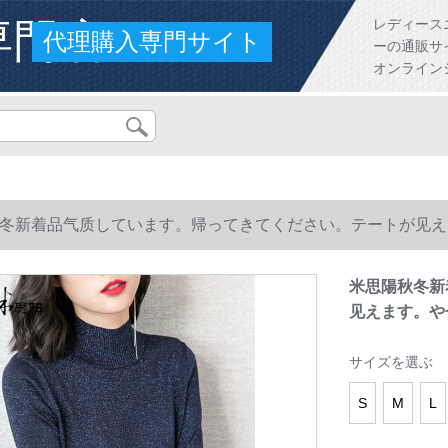
専門店
レディース
代理購入専門サイト
ーの通販サ
オンライン
冬新着品气质しています。帰ってきてください。テートが见え
米思陽秋冬新
见えます。や
サイズを選ぶ
S
M
L