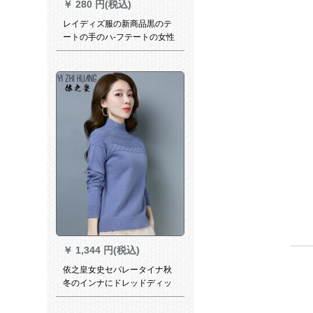
￥
280 円(税込)
レイディズ服の新商品黒のテ
ートの手のハ-フテートの女性
の服です。冬の女性の服はワ
ンピケのプレレスの秋の服で
す。韩国ファンシーショーシ
ョー春の黒い上です。
￥
1,344 円(税込)
依之皇女史セパレータイナ秋
冬のインナにドレッドディッ
プを使ったショット冬のスタ
ティックニコール厚手ハ-フー