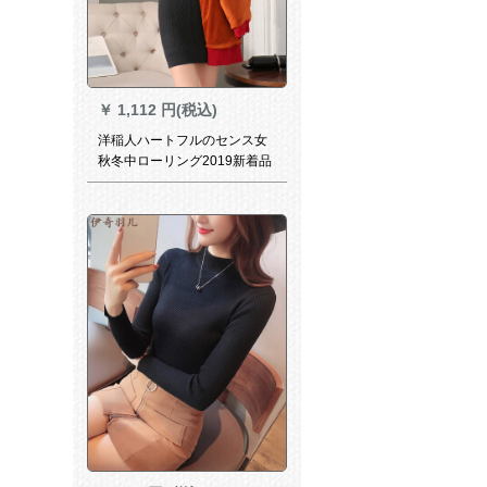
￥
1,112 円(税込)
洋稲人ハートフルのセンス女
秋冬中ローリング2019新着品
韩国フルーチャーのセツトに
ボア厚保温レセプタクルの裏
ボアM