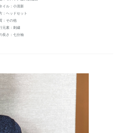
タイル：小清新
方：ヘッドセット
質：その他
行元素：刺繍
の長さ：七分袖