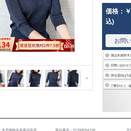
価格：
￥
込)
お問
>
商品名称：米思陽秋冬新着品気質着回なしのタト顕痩身半タルネルネルネルネルニュースポーツ女子青L
商品番号：32399054106
店