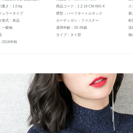
重さ：1.0 kg
商品コード：1 Z 18 CM 065-X
ス
ギュラータイプ
襟型：ハーフタートルネック
着
せ形式：単品
カーディガン：ファスナー
材
：一般袖
適用年齢：35-39歳
流
花
タイプ：タト型
袖
2018年秋