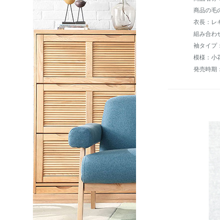
商品の毛の
衣長：レ
組み合わ
袖タイプ
模様：小
発売時期：