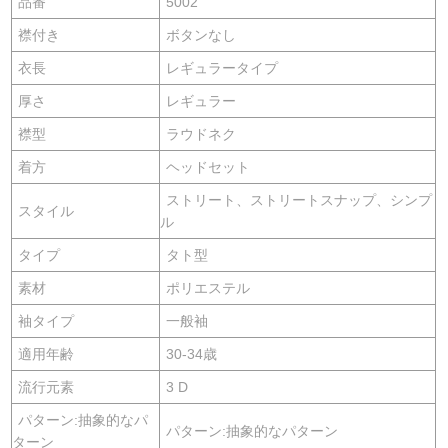
品番
5002
襟付き
ボタンなし
衣長
レギュラータイプ
厚さ
レギュラー
襟型
ラウドネク
着方
ヘッドセット
ストリート、ストリートスナップ、シンプ
スタイル
ル
タイプ
タト型
素材
ポリエステル
袖タイプ
一般袖
適用年齢
30-34歳
流行元素
3 D
パターン:抽象的なパ
パターン:抽象的なパターン
ターン