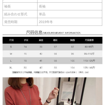
袖長
長袖
組み合わせ形式
単品
発売時期
2019年冬