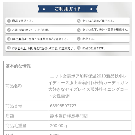
基本的な情報
ニット女裏ボア加厚保温2019新品秋冬レ
イディーズ服上着着回れ长袖カーディガン
商品名称
大好きなセイズレイズ服外挂イニングコー
ト女性画像L
商品番号
63998597727
店舗
静水幽伊梓凰専門店
商品毛重量
200.00 g