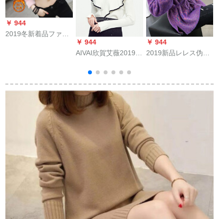
￥ 944
2019冬新着品ファン
￥ 944
￥ 944
￥
シ-ピアのハ-フ-トネ
AIVAI欣賀艾薇2019
2019新品レレス伪二
ルが见えます。ニコF
秋、新したに色を付
つのパープルM（オ
7803ピンク
けた蓮の葉がVネクを
ーンレイン决済でイ
振って肩のラッピン
ニングニングサービ
グの袖の毛ニップルL
をプレゼントしま
060029ホワイト色S
す）