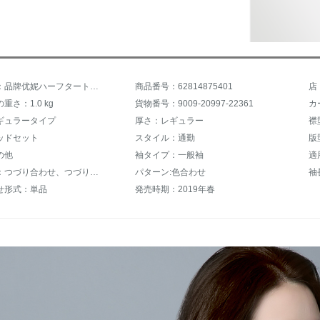
商品名称：品牌优妮ハーフタートルネック女子ユイの怠惰风2019新着品韩国ファンシーショー痩身トップスショーショー内配night ner黒いフーリエセイズ【80～130向け】
商品番号：62814875401
店
重さ：1.0 kg
貨物番号：9009-20997-22361
カ
ギュラータイプ
厚さ：レギュラー
襟
ッドセット
スタイル：通勤
版
の他
袖タイプ：一般袖
適
流行元素：つづり合わせ、つづり合わせ
パターン:色合わせ
袖
せ形式：単品
発売時期：2019年春