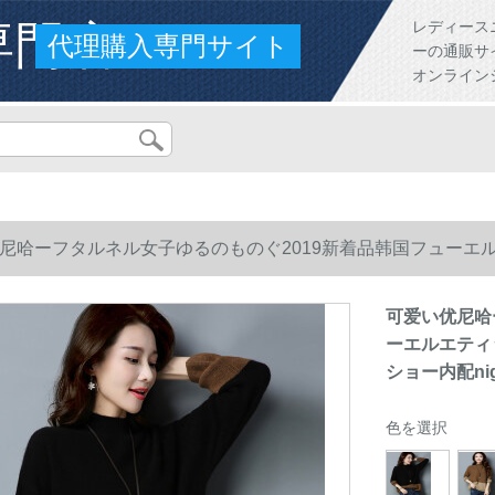
専門店
レディース
代理購入専門サイト
ーの通販サ
オンライン
尼哈ーフタルネル女子ゆるのものぐ2019新着品韩国フューエ
ー内配night night黒フリフレ【80～130向け】
可爱い优尼哈
ーエルエティ
ショー内配nig
色を選択