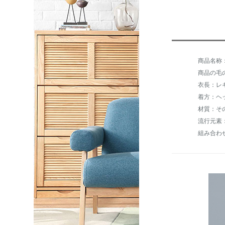
商品の毛の
衣長：レ
着方：ヘ
材質：そ
組み合わ