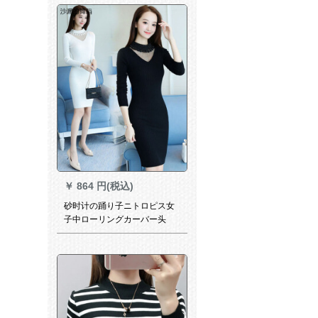
￥
864 円(税込)
砂时计の踊り子ニトロピス女
子中ローリングカーバー头
2019秋冬新着品韩国ファンシ
ー打底ス长袖7037黒フロリー
ズス(85-25斤)