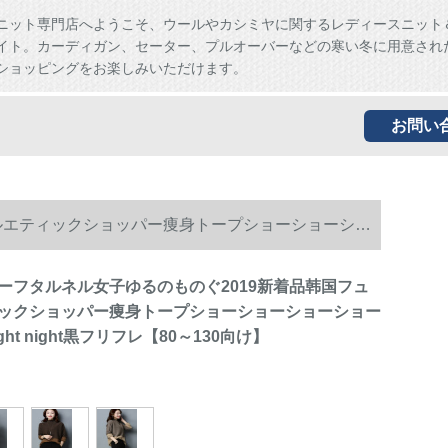
ニット専門店へようこそ、ウールやカシミヤに関するレディースニット
イト。カーディガン、セーター、プルオーバーなどの寒い冬に用意され
ショッピングをお楽しみいただけます。
お問い
ルエティックショッパー痩身トープショーショーショ
ーフタルネル女子ゆるのものぐ2019新着品韩国フュ
ックショッパー痩身トープショーショーショーショー
ht night黒フリフレ【80～130向け】