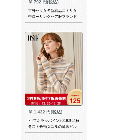
￥
792 円(税込)
古升セタ女冬新着品ニトリ女
中ローリングセア服ブランド
専门店黒裏ボアリフリサズ
【80-135斤】
￥
1,432 円(税込)
ヒ-プネラッバイン2019新品秋
冬スト长袖女ユルの薄暮ビル
M