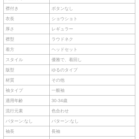
襟付き
ボタンなし
衣長
ショウショト
厚さ
レギュラー
襟型
ラウドネク
着方
ヘッドセット
スタイル
優雅で、着回し
版型
ゆるのタイプ
材質
その他
袖タイプ
一般袖
適用年齢
30-34歳
流行元素
色合わせ
パターン:なし
パターン:なし
袖長
長袖