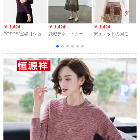
￥ 1,424
￥ 1,424
￥ 1,424
￥
PORTS/宝姿【ショッ
颜域テネットクール
デュレットの同モー
ピングモとモデル】
底ニコル女秋冬2019
ルドである。カール
秋新着品レイディー
新着品质テート着回
ジュは、帰国した長
ズズ·ツーシンプリン
保温カバヘッド内配
袖の着付けレイディ
袖
グ·ネルセル
セパレータ/38
を使っています。