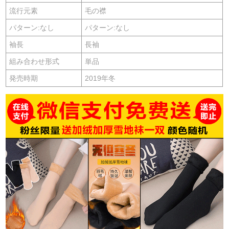
流行元素
毛の襟
パターン:なし
パターン:なし
袖長
長袖
組み合わせ形式
単品
発売時期
2019年冬