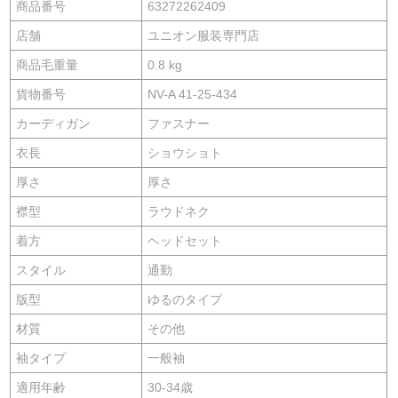
商品番号
63272262409
店舗
ユニオン服装専門店
商品毛重量
0.8 kg
貨物番号
NV-A 41-25-434
カーディガン
ファスナー
衣長
ショウショト
厚さ
厚さ
襟型
ラウドネク
着方
ヘッドセット
スタイル
通勤
版型
ゆるのタイプ
材質
その他
袖タイプ
一般袖
適用年齢
30-34歳