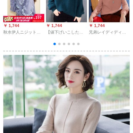
￥ 1,744
￥ 1,744
￥ 1,744
￥
秋水伊人ニジット冬
【値下げいこしたつ
兄弟レイディディテ
服2019年新着レディ
奪います！】【良い
ィース天衣無縫全成
ディスティス服insつ
品質】网红衣女秋冬
型2020春新着品ラウ
づり木耳元淑女风ゆ
ヨ-ロッパ駅ニトリV
ドネク水滴袖ニティ
るセスタスブレルL
ネクククのもももも
女A 36386皮粉M(3ヤ
ト
っこのカバが頭につ
ード)
いています。イアン
ナに戻るノリブロッ
ク2 XL(オスメール
1255-135斤)