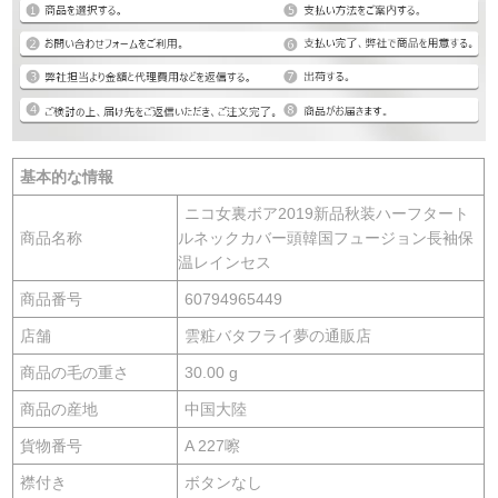
基本的な情報
ニコ女裏ボア2019新品秋装ハーフタート
商品名称
ルネックカバー頭韓国フュージョン長袖保
温レインセス
商品番号
60794965449
店舗
雲粧バタフライ夢の通販店
商品の毛の重さ
30.00 g
商品の産地
中国大陸
貨物番号
A 227嚓
襟付き
ボタンなし