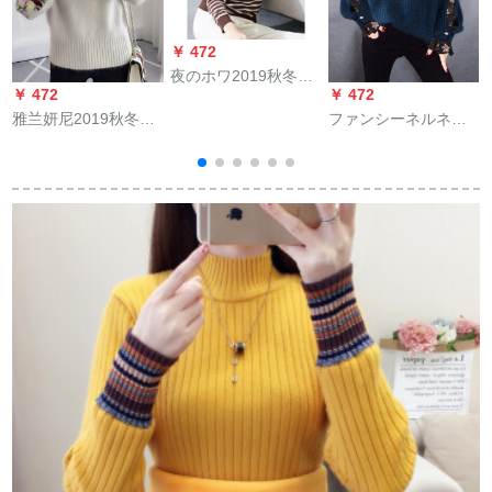
￥ 472
夜のホワ2019秋冬の
￥ 472
￥ 472
￥
新通勤気質で帰りま
雅兰妍尼2019秋冬新
ファンシーネルネル
した。クラシカルス
着品レディ秋新着品
ネルネルするるるる
トレープのテイナの
ハ-フータ-ネク女ユウ
るるるるるるるるる
长袖セパレート。
の韩国フュージョン
るるるるるるるラウ
新品学生セパレート
ドネルXL【おめ110-
女史秋季ライン上に
120斤】
浅色XL(120-130斤)を
着用しています。