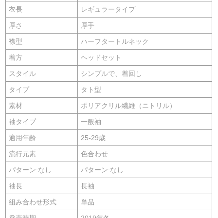
衣長
レギュラータイプ
厚さ
厚手
襟型
ハーフタートルネック
着方
ヘッドセット
スタイル
シンプルで、着回し
タイプ
タト型
素材
ポリアクリル繊維（ニトリル）
袖タイプ
一般袖
適用年齢
25-29歳
流行元素
色合わせ
パターン:なし
パターン:なし
袖長
長袖
組み合わせ形式
単品
発売時期
2019年冬