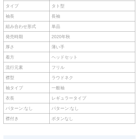
タイプ
タト型
袖長
長袖
組み合わせ形式
単品
発売時期
2020年秋
厚さ
薄い手
着方
ヘッドセット
流行元素
フリル
襟型
ラウドネク
袖タイプ
一般袖
衣長
レギュラータイプ
パターン:なし
パターン:なし
襟付き
ボタンなし