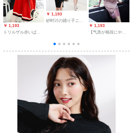
￥ 1,193
砂时计の踊り子ニト
￥ 1,193
￥ 1,193
￥
ロ2019秋冬新商品加
トリルザル赤いばら
【气质が格段にやせ
厚Vネク开叉気质の中
リスト·レースのセク
ている】【超値】レ
でローリンググリン
ト·レイド·レイディは
ディの中でローリン
セスカート上にある
2019年秋冬に新しく
グが秋冬2019新着品
あるあるテ-トラスト
帰ってくる韩国ファ
としてコートを合わ
ー
スパーズ
ンシーを持っていま
せたレインピプププ
1
す。
【おすめ120斤-135
斤】