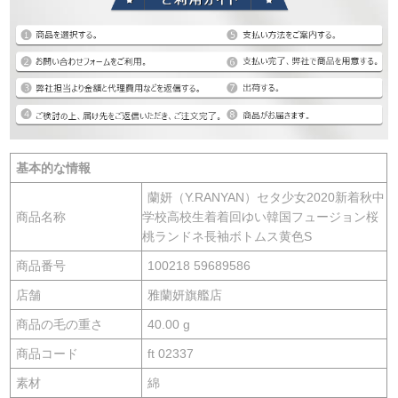
基本的な情報
蘭妍（Y.RANYAN）セタ少女2020新着秋中
商品名称
学校高校生着着回ゆい韓国フュージョン桜
桃ランドネ長袖ボトムス黄色S
商品番号
100218 59689586
店舗
雅蘭妍旗艦店
商品の毛の重さ
40.00 g
商品コード
ft 02337
素材
綿