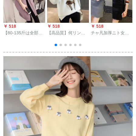
￥ 518
￥ 518
￥ 518
￥
【80-135斤は全部持
【高品質】何リンニ
チャ凡加厚ニト女
っています。】ニー
2019冬の新ファンシ
2019新着品セタ女秋
トガールカーニバル
ーの中でログネル無
冬レイディーズ服ゆ
ディック0817紫(提案
地のゆるいい韓国フ
るのストレープ女韩
80-135斤)フレイソズ
ァンシー天女厚手セ
国ファンシープロフ
がいます。
ィール长袖カバー头
半タルネル上047黒