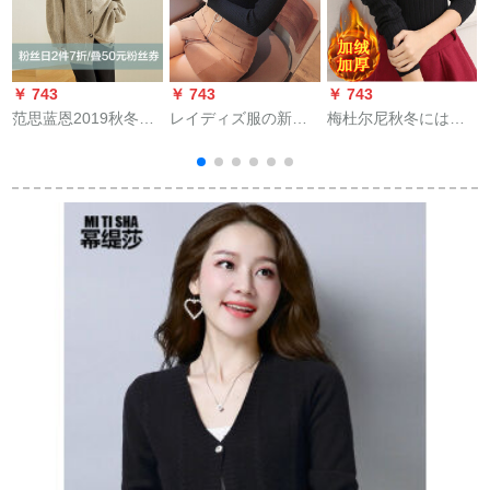
￥ 743
￥ 743
￥ 743
￥
范思蓝恩2019秋冬新
レイディズ服の新商
梅杜尔尼秋冬にはボ
作Vネクストーカーデ
品黒のテートの手の
ア加厚セタ女套头长
ィガン外套女性用の
ハ-フテートの女性の
袖ショウトート保温
怠惰なステアセタ-ミ
服です。冬の女性の
インナー女黒フロズ
ルク色M
服はワンピケのプレ
ズ
レスの秋の服です。
韩国ファンシーショ
ーショー春の黒い上
です。