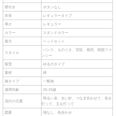
襟付き
ボタンなし
衣長
レギュラータイプ
厚さ
レギュラー
カラー
スタンドカラー
着方
ヘッドセット
パンク、ものぐさ、宮廷、着回、韓国ファ
スタイル
ンシー
版型
ゆるのタイプ
素材
綿
袖タイプ
一般袖
適用年齢
25-29歳
明るい糸、太い針、つなぎ合わせて、色を
流行の元素
打って、玉を打って
図案
地なし、色合わせ