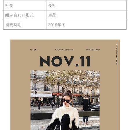
袖長
長袖
組み合わせ形式
単品
発売時期
2019年冬