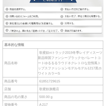
基本的な情報
歌蜜奴niトラック2019冬季レイディスーツ
新品韓国ファンシーブラックセパレートコ
商品名称
ートゆるるるラウドネクレトロな怠惰風ト
ップスファッションモデルモデル1217黒ホ
ワイトカラーS
商品番号
61851729615
店舗
歌蜜奴旗艦店
商品の毛の重さ
500.00 g
貨物番号
A 217