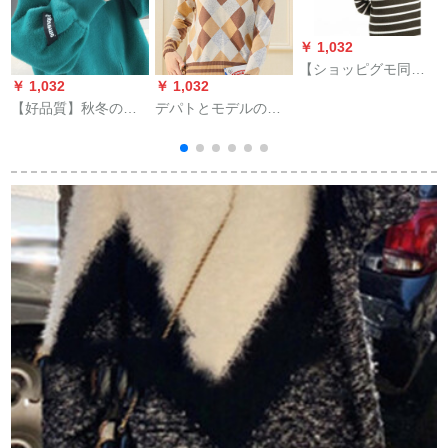
￥ 1,032
【ショッピグモ同
￥ 1,032
￥ 1,032
￥
種】LACOTE Flan
【好品質】秋冬の新
デパトとモデルのピ
Swani！VF女史フル
着アイテムタネに厚
ルニット2019秋新着
モネル长袖セパレー
手のニコカートディ
品ライトの女性セト
ト
ップの怠惰風セタ女
の头ゆるるるファ韩
子ユルの外に着地し
国ファンシンコの色
て緑色f
を混ぜたぜ